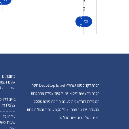
5
ו
ה
2
ס
ל
פ
ס
ה
ל
ל
ס
ל
כתובתינו
אולם תצוג
חברת דקו’ סטופ ישראל- DecoStop Israel הינה
המרכבה 19 חולון (מפלס תחתון)
-----------
חברה מקצועית לייבוא ושיווק ציוד צלילה מהחברות
בוויז: דקו
המובילות והחדשניות בעולם הוקמה בשנת 2008
צלצלו אלי
ובבעלותו של ניר צמח- צולל מקצועי ותיק ובעל היכרות
-----------
שלחו לנו א
מצוינת של תחום ציוד הצלילה.
שעות פעיל
קיץ: