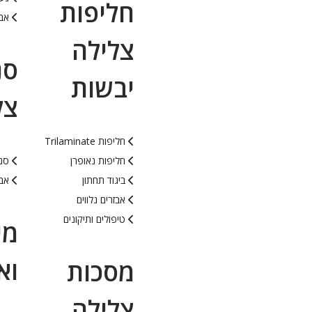
חליפות
אבז
צלילה
סנ
יבשות
צל
חליפות Trilaminate
חליפות נאופרן
סנפ
ביגוד תחתון
אבי
אבזרים נלווים
טיפולים ותיקונים
מי
וא
מסכות
צלילה