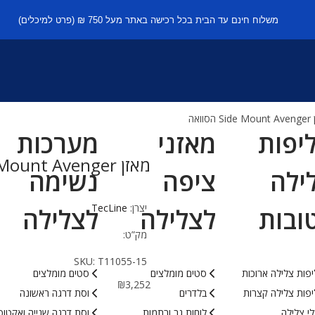
משלוח חינם עד הבית בכל רכישה באתר מעל 750 ₪ (פרט למיכלים)
הסוואה
יפות
מאזני
מערכות
מאזן Side Mount Avenger הסוואה
ילה
ציפה
נשימה
יצרן:
TecLine
ובות
לצלילה
לצלילה
מק”ט:
SKU:
T11055-15
פות צלילה ארוכות
סטים מומלצים
סטים מומלצים
₪
3,252
פות צלילה קצרות
בלדרים
וסת דרגה ראשונה
י צלילה
לוחות גב ורתמות
וסת דרגה שנייה ואקטופ