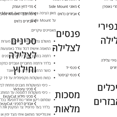
רי נאופרן
מאזני Side Mount
מדי לחץ ועומק
אביזרים נלווים
וסתים ל- Side Mount
על Side Mount!
אביזרים נלווים
פירי
פנסים
מאפיינים עיקריים:
ילה
סכינים
מושלם צלילות מים פתוחים, מערות ו
לצלילה
התאמה אישית לכול צולל באמצעות ר
לצלילה
רתמה בסגנון DIR “נקייה” מלפנים
ירי צלילה
בלדר ורתמה מחוברים ועובדים כמקש
וחילוץ
זרים
פנסי יד
כושר הרמה 16 ק”ג/ 35 פאונד
פנסי קניסטר
כמות משקולות מקסימלית עד 19 ק”ג/ 42 פאונד:
כלים
– כיסי המשקולות מובנים מתחת לבלדר המאפשר
סכיני Victory
מסכות
– כיסי משקולות להוספה על המותניים עד 4.5 ק”ג/ 5
סכיני חילוץ EezyCut
בזרים
שסתום ריקון אחורי נוח לתפעול בכל 
אבזרים לסכיני EezyCut
מלאות
בלדר בעל פרופיל צר המקטין את חי
אינפלייטור מותאם איתי מצד ימין א