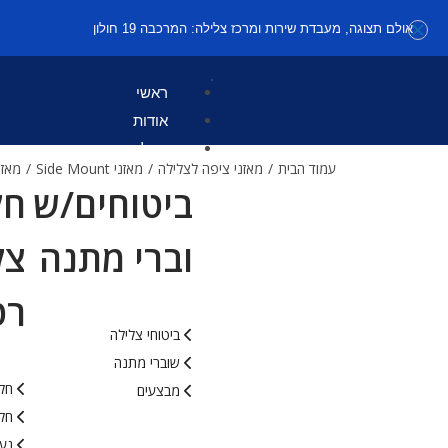
אולם תצוגה, מעבדת שירות ומרכז צלילה: המרכבה 19 חולון
ראשי
אודות
קטלוג
עמוד הבית
/
מאזני ציפה לצלילה
/
מאזני Side Mount
/
מאזן Side Mount Avenger 
ביטוחים/ש
חל
וברי מתנה
צל
רט
ביטוחי צלילה
שוברי מתנה
חלי
מבצעים
חלי
נעל