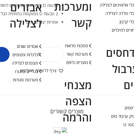
ומערכות
אבזרים
לי אלומיניום לצלילה
טבעות D על המותניים ניתנים להזזה ומאפשרים מיקום נוח של מכלי הצלילה
לי פלדה לצלילה
2 טבעות D ממוקמות בתחתית הבלדר על המנשא
קשר
לצלילה
לי קרבון
אחריות יצרן שנתיים
זרים למיכלים
מסכות מלאות
אבזרים שונים
חסים
מערכות קשר
גלגלות ומצופים
מוצרים נלווים
מצפנים לצלילה
רבול
צרף לרשימה מועדפת
בגדי ים ופונצ'ו
מערכות סגורות
ים
מצנחי
הצפה
חסים
מוצרים קשורים
והרמה
ק ערבול גזים
טר גז