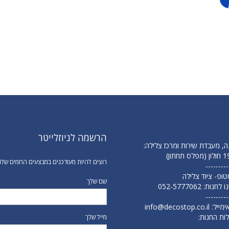
הרשמה לניוזלייטר
ה, מעבדת שירות ומרכז צלילה:
רוצים להיות מעודכנים במבצעים החמים שלנ
---------
 סטופ- ציוד צלילה
שם שלך
נו לחנות:
052-5777062
---------
ימייל:
info@decostop.co.il
ות החנות:
מייל שלך