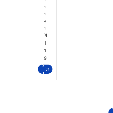
1
1
4
1
₪
1
ה
1
ו
9
ס
פ
ה
ל
ס
ל