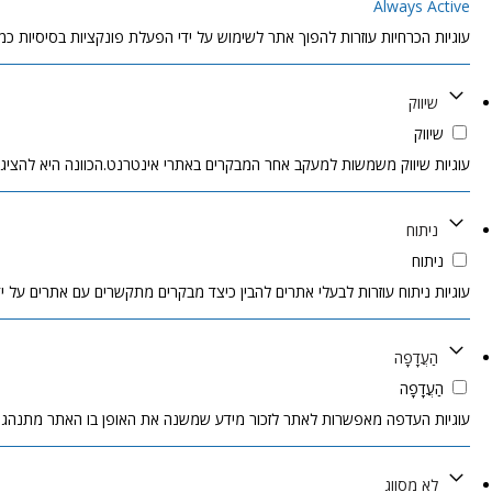
Always Active
עוגיות הכרחיות עוזרות להפוך אתר לשימוש על ידי הפעלת פונקציות בסיסיות כמו 
שיווק
שיווק
עוגיות שיווק משמשות למעקב אחר המבקרים באתרי אינטרנט.הכוונה היא להציג
ניתוח
ניתוח
עוגיות ניתוח עוזרות לבעלי אתרים להבין כיצד מבקרים מתקשרים עם אתרים על ידי 
הַעֲדָפָה
הַעֲדָפָה
עוגיות העדפה מאפשרות לאתר לזכור מידע שמשנה את האופן בו האתר מתנהג א
לא מסווג