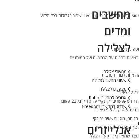
מחשבים
מאזן הציפה Side Mount Avenger Maya הדגם החדש מבית TecLine שפורץ גבולות בכל הידוע
ומדים
לצלילה
ספינות טרופות
צועות רחבות על הכתפיים ועל המותניים
מחשבי צלילה
ה אחת לנוחות מרבית
שעוני מחשב לצלילה
מצפנים לצלילה
אבזרים למחשבי Ratio
ים “קו נקי” עד 10 ק”ג/ 22 פאונד
שדרוג למחשבי Freedom
9. פאונד
תנוחה, מוגן ומשאיר גב נקי
אנלייזרים
כוך המים להתקדמות יעילה
ו מצד שמאל בקלות ע”י הצולל