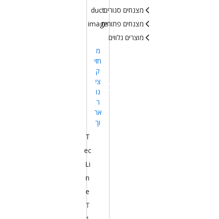
מצנחים סגורים
מצנחים פתוחים
מוצרים נלווים
מ
חזי
ק
צי
נו
ר
אר
וך
T
ec
Li
n
e
T
1