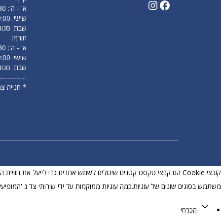
א' - ה': 09:30 עד 18:00
שישי: 9:00 עד 14:00
שבת: סגור
חורף:
א' - ה': 09:30 עד 17:00
שישי: 9:00 עד 13:00
שבת: סגור
-----------
* חנייה צ
קובצי Cookie הם קבצי טקסט קטנים שיכולים לשמש אתרים כדי לייעל את ח
משתמש בסוגים שונים של עוגיות.כמה עוגיות ממוקמות על ידי שירותי צד ג 'המופיעי
הֶכְרֵחִי