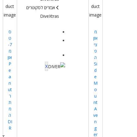
אבזרים לסקוטרים
DiveXtras
מ
ס
מידע ומאמרים
אזן
ט
יצירת קשר
צי
7-
פ
מ
ה
אזן
P
Si
X
e
d
a
e
n
M
ut
o
u
ר
nt
ת
A
מ
ve
ה
DI
n
R
g
er
T