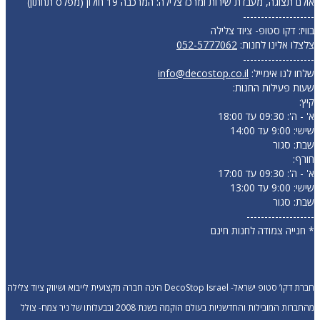
אולם תצוגה, מעבדת שירות ומרכז צלילה: המרכבה 19 חולון (מפלס תחתון)
--------------------
בוויז: דקו סטופ- ציוד צלילה
צלצלו אלינו לחנות:
052-5777062
--------------------
שלחו לנו אימייל:
info@decostop.co.il
שעות פעילות החנות:
קיץ:
א' - ה': 09:30 עד 18:00
שישי: 9:00 עד 14:00
שבת: סגור
חורף:
א' - ה': 09:30 עד 17:00
שישי: 9:00 עד 13:00
שבת: סגור
-------------------
* חנייה צמודה לחנות חינם
חברת דקו’ סטופ ישראל- DecoStop Israel הינה חברה מקצועית לייבוא ושיווק ציוד צלילה
מהחברות המובילות והחדשניות בעולם הוקמה בשנת 2008 ובבעלותו של ניר צמח- צולל