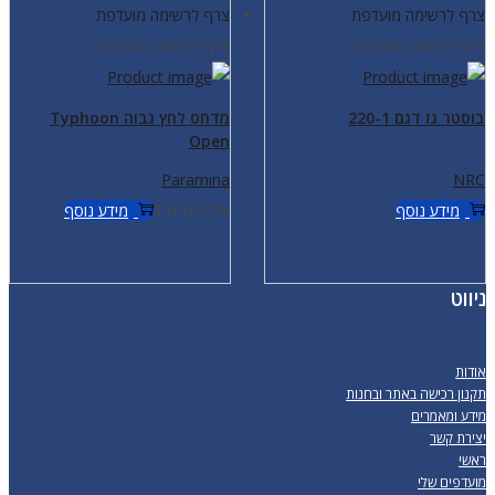
צרף לרשימה מועדפת
צרף לרשימה מועדפת
צרף לרשימה מועדפת
צרף לרשימה מועדפת
בוסטר גז דגם 220-1
מדחס לחץ גבוה Typhoon
Open
Paramina
NRC
מידע נוסף
TYPHOON
מידע נוסף
ניווט
אודות
תקנון רכישה באתר ובחנות
מידע ומאמרים
יצירת קשר
ראשי
מועדפים שלי