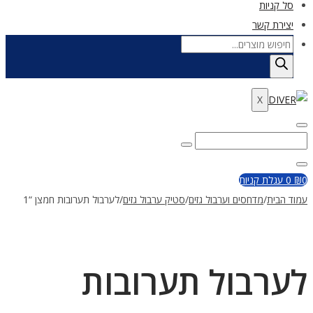
סל קניות
יצירת קשר
Products
search
X
Enter
Search
Search
Keyword
for:
Close
0
₪
0
עגלת קניות
עמוד הבית
/
מדחסים וערבול גזים
/
סטיק ערבול גזים
/
לערבול תערובות חמצן “1
לערבול תערובות