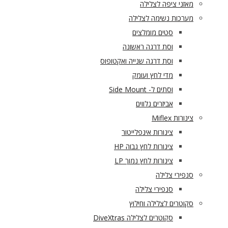
מאזני ציפה לצלילה
מערכות נשימה לצלילה
סטים מומלצים
וסת דרגה ראשונה
וסת דרגה שנייה ואקטופוס
מדי לחץ ועומק
וסתים ל- Side Mount
אביזרים נלווים
צינורות Miflex
צינורות אינפלייטור
צינורות לחץ גבוה HP
צינורות לחץ נמוך LP
סנפירי צלילה
סנפירי צלילה
סקוטרים לצלילה וחילוץ
סקוטרים לצלילה DiveXtras