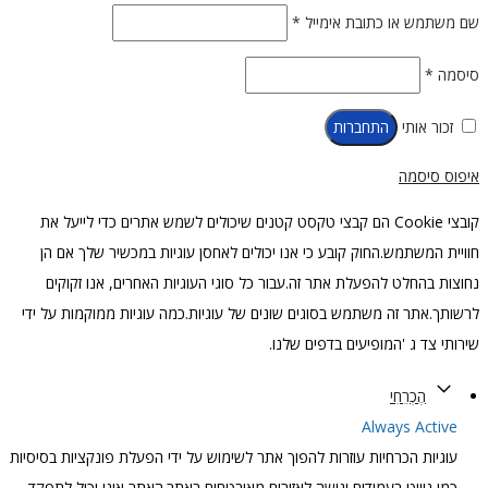
חובה
שם משתמש או כתובת אימייל
*
חובה
סיסמה
*
זכור אותי
התחברות
איפוס סיסמה
קובצי Cookie הם קבצי טקסט קטנים שיכולים לשמש אתרים כדי לייעל את
חוויית המשתמש.החוק קובע כי אנו יכולים לאחסן עוגיות במכשיר שלך אם הן
נחוצות בהחלט להפעלת אתר זה.עבור כל סוגי העוגיות האחרים, אנו זקוקים
לרשותך.אתר זה משתמש בסוגים שונים של עוגיות.כמה עוגיות ממוקמות על ידי
שירותי צד ג 'המופיעים בדפים שלנו.
הֶכְרֵחִי
Always Active
עוגיות הכרחיות עוזרות להפוך אתר לשימוש על ידי הפעלת פונקציות בסיסיות
כמו ניווט בעמודים וגישה לאזורים מאובטחים באתר.האתר אינו יכול לתפקד