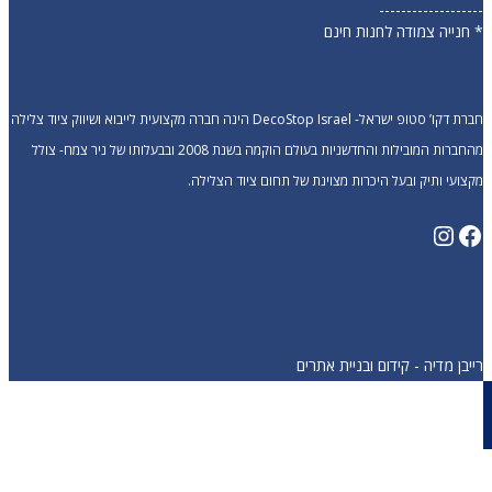
-------------------
* חנייה צמודה לחנות חינם
חברת דקו’ סטופ ישראל- DecoStop Israel הינה חברה מקצועית לייבוא ושיווק ציוד צלילה
מהחברות המובילות והחדשניות בעולם הוקמה בשנת 2008 ובבעלותו של ניר צמח- צולל
מקצועי ותיק ובעל היכרות מצוינת של תחום ציוד הצלילה.
Instagram
Facebook
רייבן מדיה - קידום ובניית אתרים