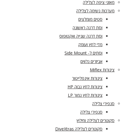
מאזני ציפה לצלילה
מערכות נשימה לצלילה
סטים מומלצים
וסת דרגה ראשונה
וסת דרגה שנייה ואקטופוס
מדי לחץ ועומק
וסתים ל- Side Mount
אביזרים נלווים
צינורות Miflex
צינורות אינפלייטור
צינורות לחץ גבוה HP
צינורות לחץ נמוך LP
סנפירי צלילה
סנפירי צלילה
סקוטרים לצלילה וחילוץ
סקוטרים לצלילה DiveXtras