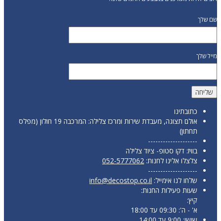
שם שלך
מייל שלך
כתובתינו
אולם תצוגה, מעבדת שירות ומרכז צלילה: המרכבה 19 חולון (מפלס
תחתון)
--------------------
בוויז: דקו סטופ- ציוד צלילה
צלצלו אלינו לחנות:
052-5777062
--------------------
שלחו לנו אימייל:
info@decostop.co.il
שעות פעילות החנות:
קיץ:
א' - ה': 09:30 עד 18:00
שישי: 9:00 עד 14:00