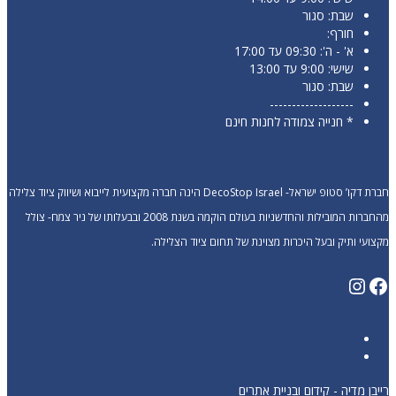
שבת: סגור
חורף:
א' - ה': 09:30 עד 17:00
שישי: 9:00 עד 13:00
שבת: סגור
-------------------
* חנייה צמודה לחנות חינם
חברת דקו’ סטופ ישראל- DecoStop Israel הינה חברה מקצועית לייבוא ושיווק ציוד צלילה
מהחברות המובילות והחדשניות בעולם הוקמה בשנת 2008 ובבעלותו של ניר צמח- צולל
מקצועי ותיק ובעל היכרות מצוינת של תחום ציוד הצלילה.
Instagram
Facebook
רייבן מדיה - קידום ובניית אתרים