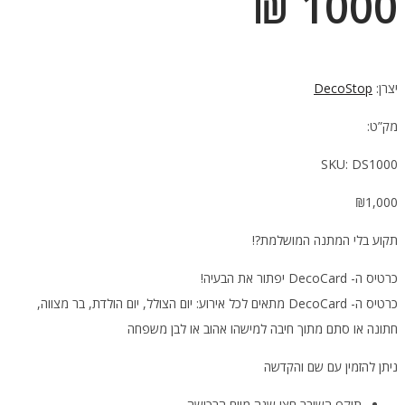
1000 ₪
יצרן:
DecoStop
מק”ט:
SKU:
DS1000
₪
1,000
תקוע בלי המתנה המושלמת?!
כרטיס ה- DecoCard יפתור את הבעיה!
כרטיס ה- DecoCard מתאים לכל אירוע: יום הצולל, יום הולדת, בר מצווה,
חתונה או סתם מתוך חיבה למישהו אהוב או לבן משפחה
ניתן להזמין עם שם והקדשה
תוקף השובר חצי שנה מיום הרכישה