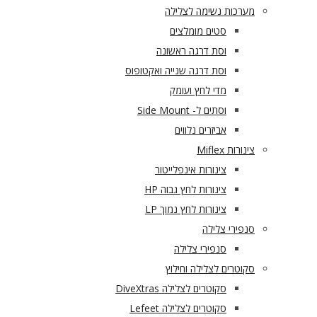
מערכות נשימה לצלילה
סטים מומלצים
וסת דרגה ראשונה
וסת דרגה שנייה ואקטופוס
מדי לחץ ועומק
וסתים ל- Side Mount
אביזרים נלווים
צינורות Miflex
צינורות אינפלייטור
צינורות לחץ גבוה HP
צינורות לחץ נמוך LP
סנפירי צלילה
סנפירי צלילה
סקוטרים לצלילה וחילוץ
סקוטרים לצלילה DiveXtras
סקוטרים לצלילה Lefeet