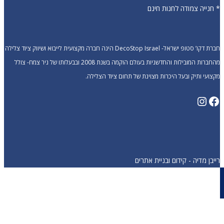
* חנייה צמודה לחנות חינם
חברת דקו’ סטופ ישראל- DecoStop Israel הינה חברה מקצועית לייבוא ושיווק ציוד צלילה
מהחברות המובילות והחדשניות בעולם הוקמה בשנת 2008 ובבעלותו של ניר צמח- צולל
מקצועי ותיק ובעל היכרות מצוינת של תחום ציוד הצלילה.
Instagram
Facebook
רייבן מדיה - קידום ובניית אתרים