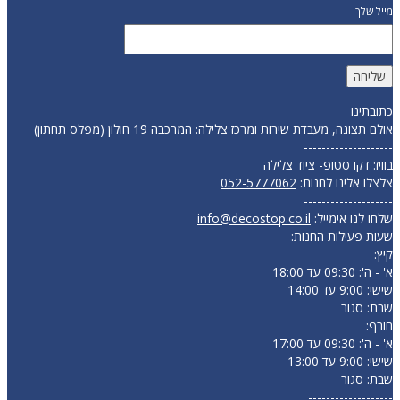
מייל שלך
כתובתינו
אולם תצוגה, מעבדת שירות ומרכז צלילה: המרכבה 19 חולון (מפלס תחתון)
--------------------
בוויז: דקו סטופ- ציוד צלילה
צלצלו אלינו לחנות:
052-5777062
--------------------
שלחו לנו אימייל:
info@decostop.co.il
שעות פעילות החנות:
קיץ:
א' - ה': 09:30 עד 18:00
שישי: 9:00 עד 14:00
שבת: סגור
חורף:
א' - ה': 09:30 עד 17:00
שישי: 9:00 עד 13:00
שבת: סגור
-------------------