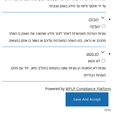
על ידי איסוף ודיווח על מידע באופן אנונימי.
הַעֲדָפָה
הַעֲדָפָה
עוגיות העדפה מאפשרות לאתר לזכור מידע שמשנה את האופן בו האתר
מתנהג או נראה, כמו השפה המועדפת עליכם או האזור בו אתם נמצאים.
לא מסווג
לא מסווג
עוגיות לא מסווגות הן עוגיות שאנו נמצאים בתהליך סיווג, יחד עם ספקי
העוגיות הבודדות.
Powered by
WPLP Compliance Platform
Save And Accept
פתח