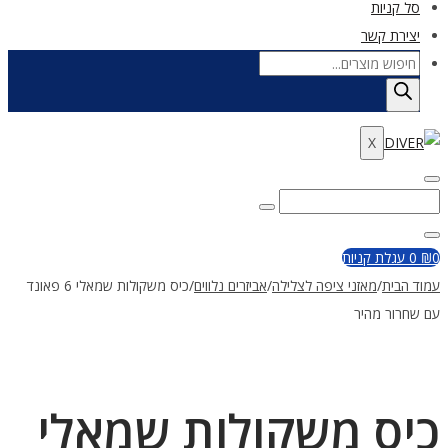
סל קניות
יצירת קשר
Products
search
X
Enter
Search
Search
Keyword
for:
Close
0
₪
0
עגלת קניות
עמוד הבית
/
מאזני ציפה לצלילה
/
אביזרים נלווים
/
כיס משקולות שמאלי 6 פאונד
עם שחרור מהיר
כיס משקולות שמאלי