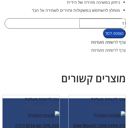
ניתוק במשיכה מהירה של הידית
מומלץ להשתמש במשקולות גרגירים לשמירה על הבד
כמות
של
הוספה לסל
כיס
צרף לרשימה מועדפת
משקולות
צרף לרשימה מועדפת
שמאלי
6
פאונד
מוצרים קשורים
עם
שחרור
מהיר
צרף לרשימה מועדפת
צרף לרשימה מועדפת
צרף לרשימה מועדפת
צרף לרשימה מועדפת
תיק אחסון אחורי Side Mount
חבק מיכל עם אבזם דלרין