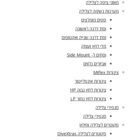
מאזני ציפה לצלילה
מערכות נשימה לצלילה
סטים מומלצים
וסת דרגה ראשונה
וסת דרגה שנייה ואקטופוס
מדי לחץ ועומק
וסתים ל- Side Mount
אביזרים נלווים
צינורות Miflex
צינורות אינפלייטור
צינורות לחץ גבוה HP
צינורות לחץ נמוך LP
סנפירי צלילה
סנפירי צלילה
סקוטרים לצלילה וחילוץ
סקוטרים לצלילה DiveXtras