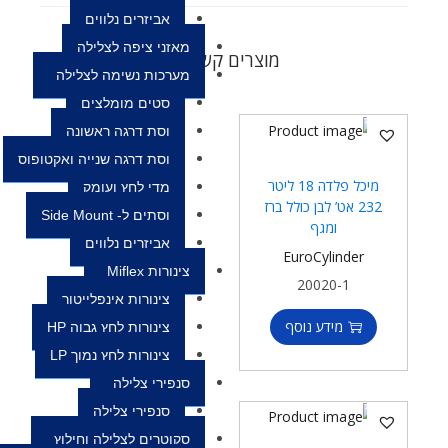
אביזרים נלווים
מאזני ציפה לצלילה
מוצרים קשורים
מערכות נשימה לצלילה
סטים מומלצים
וסת דרגה ראשונה
וסת דרגה שנייה ואקטופוס
מיכל פלדה 18 ליטר
מדי לחץ ועומק
232 אט’ לבן כולל ברז
וסתים ל- Side Mount
ומגף
אביזרים נלווים
EuroCylinder
צינורות Miflex
20020-1
צינורות אינפלייטור
מידע נוסף
צינורות לחץ גבוה HP
צינורות לחץ נמוך LP
סנפירי צלילה
סנפירי צלילה
סקוטרים לצלילה וחילוץ