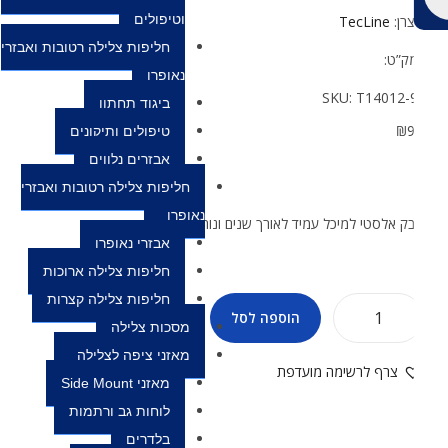
וטיפולים
צרן:
TecLine
חליפות צלילה רטובות ואבזרי
ק”ט:
נאופרן
SKU:
T14012-
ביגוד תחתון
₪
טיפולים ותיקונים
אבזרים נלווים
חליפות צלילה רטובות ואבזרי
נאופרן
ק אלסטי למיכל עמיד לאורך שנים ונוח לשימוש
אבזרי נאופרן
חליפות צלילה ארוכות
חליפות צלילה קצרות
הוספה לסל
מסכות צלילה
מאזני ציפה לצלילה
צרף לרשימה מועדפת
מאזני Side Mount
לוחות גב ורתמות
בלדרים