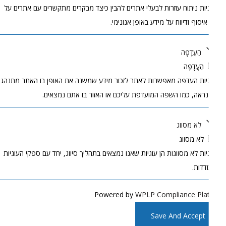
יות ניתוח עוזרות לבעלי אתרים להבין כיצד מבקרים מתקשרים עם אתרים על
 איסוף ודיווח על מידע באופן אנונימי.
הַעֲדָפָה
הַעֲדָפָה
יות העדפה מאפשרות לאתר לזכור מידע שמשנה את האופן בו האתר מתנהג
נראה, כמו השפה המועדפת עליכם או האזור בו אתם נמצאים.
לא מסווג
לא מסווג
יות לא מסווגות הן עוגיות שאנו נמצאים בתהליך סיווג, יחד עם ספקי העוגיות
דדות.
Powered by
WPLP Compliance Pla
Save And Accept