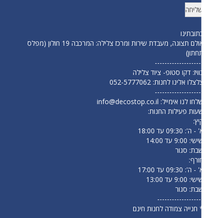
תובתינו
אולם תצוגה, מעבדת שירות ומרכז צלילה: המרכבה 19 חולון (מפלס
חתון)
-------------------
וויז: דקו סטופ- ציוד צלילה
לצלו אלינו לחנות:
052-5777062
-------------------
לחו לנו אימייל:
info@decostop.co.il
עות פעילות החנות:
יץ:
- ה': 09:30 עד 18:00
י: 9:00 עד 14:00
בת: סגור
ורף:
- ה': 09:30 עד 17:00
י: 9:00 עד 13:00
בת: סגור
------------------
 חנייה צמודה לחנות חינם