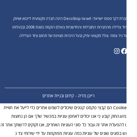
חברת דקו’ סטופ ישראל- DecoStop Israel הינה חברה מקצועית לייבוא ושיווק
ציוד צלילה מהחברות המובילות והחדשניות בעולם הוקמה בשנת 2008 ובבעלותו
ל ניר צמח- צולל מקצועי ותיק ובעל היכרות מצוינת של תחום ציוד הצלילה.
רייבן מדיה - קידום ובניית אתרים
קובצי Cookie הם קבצי טקסט קטנים שיכולים לשמש אתרים כדי לייעל את חוויית
.החוק קובע כי אנו יכולים לאחסן עוגיות במכשיר שלך אם הן נחוצות
להפעלת אתר זה.עבור כל סוגי העוגיות האחרים, אנו זקוקים לרשותך.אתר זה
בסוגים שונים של עוגיות.כמה עוגיות ממוקמות על ידי שירותי צד ג