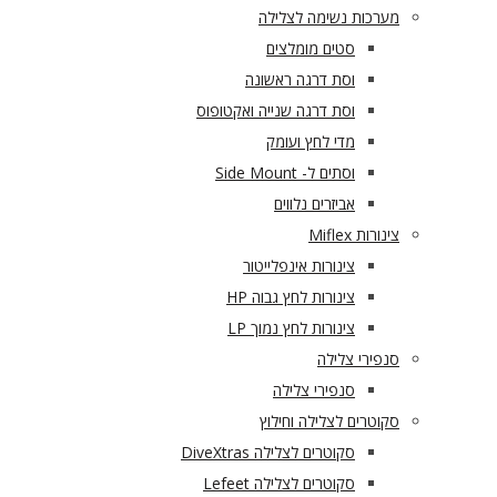
מערכות נשימה לצלילה
סטים מומלצים
וסת דרגה ראשונה
וסת דרגה שנייה ואקטופוס
מדי לחץ ועומק
וסתים ל- Side Mount
אביזרים נלווים
צינורות Miflex
צינורות אינפלייטור
צינורות לחץ גבוה HP
צינורות לחץ נמוך LP
סנפירי צלילה
סנפירי צלילה
סקוטרים לצלילה וחילוץ
סקוטרים לצלילה DiveXtras
סקוטרים לצלילה Lefeet