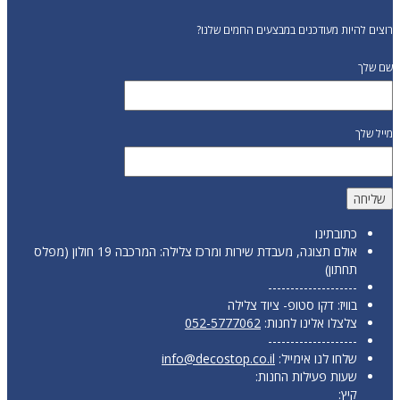
רוצים להיות מעודכנים במבצעים החמים שלנו?
שם שלך
מייל שלך
כתובתינו
אולם תצוגה, מעבדת שירות ומרכז צלילה: המרכבה 19 חולון (מפלס
תחתון)
--------------------
בוויז: דקו סטופ- ציוד צלילה
צלצלו אלינו לחנות:
052-5777062
--------------------
שלחו לנו אימייל:
info@decostop.co.il
שעות פעילות החנות:
קיץ: