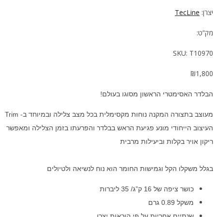
יצרן:
TecLine
מק”ט:
SKU:
T10970
₪
1,800
הבלדר האסימטרי הראשון מסוגו בעולם!
מעוצב בתצורה המקנה נוחות מקסימלית בכל מצב צלילה ובמיוחד ב- Trim
העיצוב הייחודי מונע פגיעת הראש בבלדר והפרעתו בזמן הצלילה ומאפשר
ריקון אויר בקלות וביעילות מרבית
בגלל משקלו הקל וגמישות החומר הוא נוח לנשיאה ולטיולים
כושר ציפה של 16 ק”ג/ 35 ליברות
משקל 0.89 גרם
שנתיים אחריות על פי הוראות יצרן