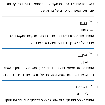
להציג מודעות רלוונטיות ומרתקות את המשתמש הבודד ובכך יקר יותר
עבור מפרסמים ומפרסמים של צד שלישי.
ניתוח
ניתוח
עוגיות ניתוח עוזרות לבעלי אתרים להבין כיצד מבקרים מתקשרים עם
אתרים על ידי איסוף ודיווח על מידע באופן אנונימי.
הַעֲדָפָה
הַעֲדָפָה
עוגיות העדפה מאפשרות לאתר לזכור מידע שמשנה את האופן בו האתר
מתנהג או נראה, כמו השפה המועדפת עליכם או האזור בו אתם נמצאים.
לא מסווג
לא מסווג
עוגיות לא מסווגות הן עוגיות שאנו נמצאים בתהליך סיווג, יחד עם ספקי