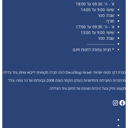
א' - ה': 09:30 עד 18:00
שישי: 9:00 עד 14:00
שבת: סגור
חורף:
א' - ה': 09:30 עד 17:00
שישי: 9:00 עד 13:00
שבת: סגור
-------------------
* חנייה צמודה לחנות חינם
חברת דקו’ סטופ ישראל- DecoStop Israel הינה חברה מקצועית לייבוא ושיווק ציוד צלילה
מהחברות המובילות והחדשניות בעולם הוקמה בשנת 2008 ובבעלותו של ניר צמח- צולל
מקצועי ותיק ובעל היכרות מצוינת של תחום ציוד הצלילה.
Instagram
Facebook