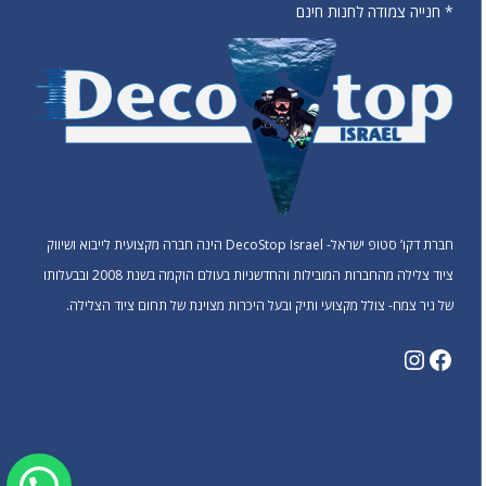
* חנייה צמודה לחנות חינם
חברת דקו’ סטופ ישראל- DecoStop Israel הינה חברה מקצועית לייבוא ושיווק
ציוד צלילה מהחברות המובילות והחדשניות בעולם הוקמה בשנת 2008 ובבעלותו
של ניר צמח- צולל מקצועי ותיק ובעל היכרות מצוינת של תחום ציוד הצלילה.