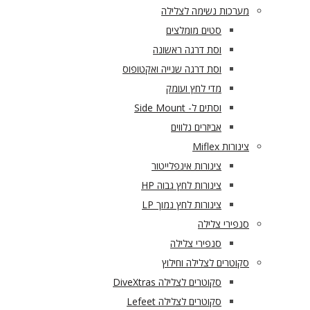
מערכות נשימה לצלילה
סטים מומלצים
וסת דרגה ראשונה
וסת דרגה שנייה ואקטופוס
מדי לחץ ועומק
וסתים ל- Side Mount
אביזרים נלווים
צינורות Miflex
צינורות אינפלייטור
צינורות לחץ גבוה HP
צינורות לחץ נמוך LP
סנפירי צלילה
סנפירי צלילה
סקוטרים לצלילה וחילוץ
סקוטרים לצלילה DiveXtras
סקוטרים לצלילה Lefeet