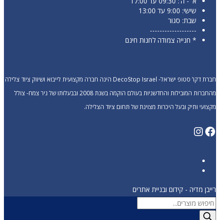
א' - ה': 09:30 עד 17:00
שישי: 9:00 עד 13:00
שבת: סגור
-------------------
* חנייה צמודה לחנות חינם
חברת דקו’ סטופ ישראל- DecoStop Israel הינה חברה מקצועית לייבוא ושיווק ציוד צלילה
מהחברות המובילות והחדשניות בעולם הוקמה בשנת 2008 ובבעלותו של ניר צמח- צולל
מקצועי ותיק ובעל היכרות מצוינת של תחום ציוד הצלילה.
Instagram
Facebook
רייבן מדיה - קידום ובניית אתרים
Products
search