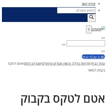
יצירת קשר
Products
search
X
Enter
Search
Search
Keyword
for:
Close
0
₪
0
עגלת קניות
עמוד הבית
/
חליפות צלילה יבשות אבזרים וטיפולים
/
אבזרים נלווים
/
אטם לטקס
בקבוק לצוואר
אטם לטקס בקבוק