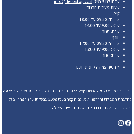
שלחו לנו אימייל:
info@decostop.co.il
שעות פעילות החנות:
קיץ:
א' - ה': 09:30 עד 18:00
שישי: 9:00 עד 14:00
שבת: סגור
חורף:
א' - ה': 09:30 עד 17:00
שישי: 9:00 עד 13:00
שבת: סגור
-------------------
* חנייה צמודה לחנות חינם
חברת דקו’ סטופ ישראל- DecoStop Israel הינה חברה מקצועית לייבוא ושיווק ציוד צלילה
מהחברות המובילות והחדשניות בעולם הוקמה בשנת 2008 ובבעלותו של ניר צמח- צולל
צועי ותיק ובעל היכרות מצוינת של תחום ציוד הצלילה.