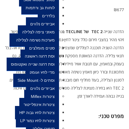
לוחות גב ורתמות
₪
677
בלדרים
אביזרים נלווים
הדרגה שנייה
TEC 2
של
TECLINE
בגרסת אוקטופוס צהובה המאפשר
מאזני ציפה לצלילה
זיהוי מהיר במצבי חירום כולל צינור לחץ נמוך צהוב באורך 90 ס”מ.
מערכות נשימה לצלילה
הדרגה השניה תוכננה לצוללים שמצפים לביצועים גבוהים ואמינות מלאה בכל
סטים מומלצים
תנאי צלילה. הדרגה המאוזנת מספקת
נשימה חלקה, יציבה וקלה
, גם
וסת דרגה ראשונה
בעומק ובמאמץ, עם תגובת אוויר מיידית לפי דרישת הצולל. מערכת Venturi
וסת דרגה שנייה ואקטופוס
מתכווננת ובורר כיוון מאמץ נשימה מאפשרים התאמה אישית מושלמת
מדי לחץ ועומק
לסגנון הצלילה, בעוד מחליף חום מובנה תורם לעמידות מצוינת במים קרים.
וסתים ל- Side Mount
TEC 2 היא בחירה מצוינת לצלילה ספורטיבית וצלילה טכנית, עם איכות
אביזרים נלווים
בנייה גבוהה ועמידה לאורך זמן.
צינורות Miflex
צינורות אינפלייטור
צינורות לחץ גבוה HP
מפרט טכני:
צינורות לחץ נמוך LP
סנפירי צלילה