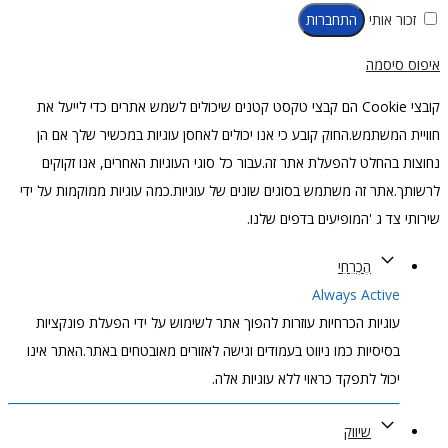
זכור אותי
התחברות
פוס סיסמה
קובצי Cookie הם קבצי טקסט קטנים שיכולים לשמש אתרים כדי לייעל את
ויית המשתמש.החוק קובע כי אנו יכולים לאחסן עוגיות במכשיר שלך אם הן
וצות בהחלט להפעלת אתר זה.עבור כל סוגי העוגיות האחרים, אנו זקוקים
שותך.אתר זה משתמש בסוגים שונים של עוגיות.כמה עוגיות ממוקמות על ידי
רותי צד ג 'המופיעים בדפים שלנו.
הֶכְרֵחִי
Always Active
עוגיות הכרחיות עוזרות להפוך אתר לשימוש על ידי הפעלת פונקציות
בסיסיות כמו ניווט בעמודים וגישה לאזורים מאובטחים באתר.האתר אינו
יכול לתפקד כראוי ללא עוגיות אלה.
שיווק