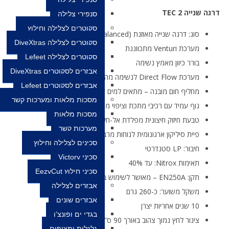
דרגה שנייה TEC 2
סנפירי צלילה
סקוטרים לצלילה וחילוץ
סוג: דרגה שנייה מאוזנת (Balanced)
סקוטרים לצלילה DiveXtras
מערכת Venturi מתכווננת
סקוטרים לצלילה Lefeet
בורר כיוון מאמץ נשימה
אבזרים לסקוטרים DiveXtras
מערכת Direct Flow לנשימה מהירה וחלקה
אבזרים לסקוטרים Lefeet
מחליף חום מובנה – מתאים למים קרים
מסכות מלאות ומערכות קשר
גוף עמיד עם רכיבי מתכת וציפוי מגן
מסכות מלאות
טבעת חיזוק חיצונית מפלדת אל-חלד
מערכות קשר
פיית סיליקון ארגונומית לנוחות מרבית
סכינים לצלילה וחילוץ
חיבור: LP סטנדרטי
סכיני Victory
תאימות Nitrox: עד 40%
סכיני חילוץ EezyCut
תקן: EN250A – מאושר לשימוש במים קרים
אבזרים לצלילה
משקל משוער: כ-260 גרם
אבזרים שונים
10 שנים אחריות יצרן
בגדי ים ופונצ’ו
צינור לחץ נמוך צהוב באורך 90 ס”מ
גלגלות ומצופים