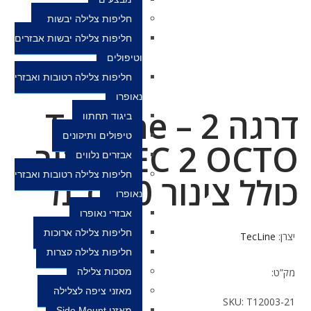
חליפות צלילה יבשות
חליפות צלילה יבשות אבזרים
וטיפולים
חליפות צלילה רטובות ואבזרי
נאופרן
דרגה 2 – TecLine
ביגוד תחתון
טיפולים ותיקונים
TEC 2 OCTO צהוב
אבזרים נלווים
חליפות צלילה רטובות ואבזרי
כולל צינור 90 ס”מ
נאופרן
אבזרי נאופרן
חליפות צלילה ארוכות
יצרן:
TecLine
חליפות צלילה קצרות
מק”ט:
מסכות צלילה
מאזני ציפה לצלילה
SKU:
T12003-21
מאזני Side Mount