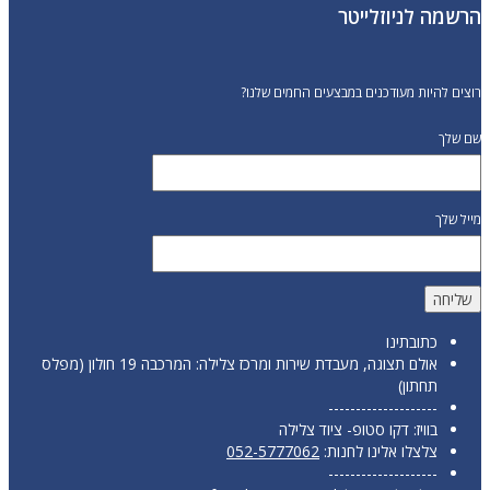
רשמה לניוזלייטר
צים להיות מעודכנים במבצעים החמים שלנו?
 שלך
יל שלך
כתובתינו
אולם תצוגה, מעבדת שירות ומרכז צלילה: המרכבה 19 חולון (מפלס
תחתון)
--------------------
בוויז: דקו סטופ- ציוד צלילה
צלצלו אלינו לחנות:
052-5777062
--------------------