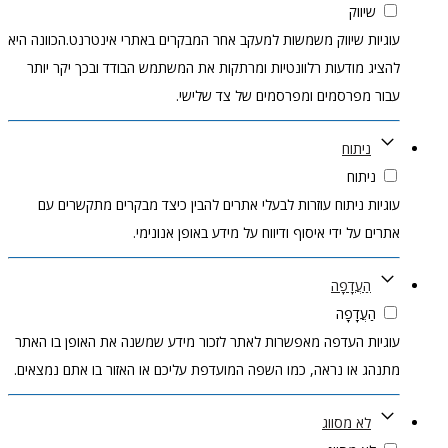
שיווק
עוגיות שיווק משמשות למעקב אחר המבקרים באתרי אינטרנט.הכוונה היא
להציג מודעות רלוונטיות ומרתקות את המשתמש הבודד ובכך יקר יותר
עבור מפרסמים ומפרסמים של צד שלישי.
ניתוח
ניתוח
עוגיות ניתוח עוזרות לבעלי אתרים להבין כיצד מבקרים מתקשרים עם
אתרים על ידי איסוף ודיווח על מידע באופן אנונימי.
הַעֲדָפָה
הַעֲדָפָה
עוגיות העדפה מאפשרות לאתר לזכור מידע שמשנה את האופן בו האתר
מתנהג או נראה, כמו השפה המועדפת עליכם או האזור בו אתם נמצאים.
לא מסווג