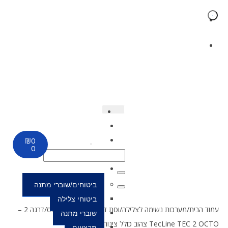
אולם תצוגה, מעבדת שירות ומרכז צלילה: המרכבה 19 חולון
משלוח חינם עד הבית בכל רכישה באתר מעל 750 ₪ (פרט למיכלים)
ראשי
אודות
₪
0
מידע
0
ומאמרים
קטלוג
ביטוחים/שוברי מתנה
ביטוחי צלילה
עמוד הבית
/
מערכות נשימה לצלילה
/
וסת דרגה שנייה ואקטופוס
/
דרגה 2 –
שוברי מתנה
TecLine TEC 2 OCTO צהוב כולל צינור 90 ס”מ
מבצעים