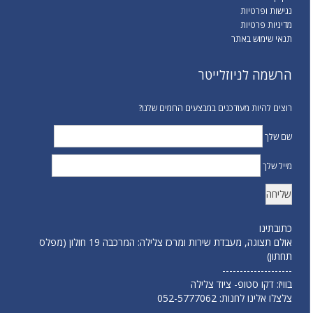
נגישות ופרטיות
מדיניות פרטיות
תנאי שימוש באתר
הרשמה לניוזלייטר
רוצים להיות מעודכנים במבצעים החמים שלנו?
שם שלך
מייל שלך
כתובתינו
אולם תצוגה, מעבדת שירות ומרכז צלילה: המרכבה 19 חולון (מפלס
תחתון)
--------------------
בוויז: דקו סטופ- ציוד צלילה
צלצלו אלינו לחנות:
052-5777062
--------------------