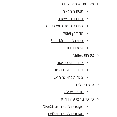
מערכות נשימה לצלילה
סטים מומלצים
וסת דרגה ראשונה
וסת דרגה שנייה ואקטופוס
מדי לחץ ועומק
וסתים ל- Side Mount
אביזרים נלווים
צינורות Miflex
צינורות אינפלייטור
צינורות לחץ גבוה HP
צינורות לחץ נמוך LP
סנפירי צלילה
סנפירי צלילה
סקוטרים לצלילה וחילוץ
סקוטרים לצלילה DiveXtras
סקוטרים לצלילה Lefeet