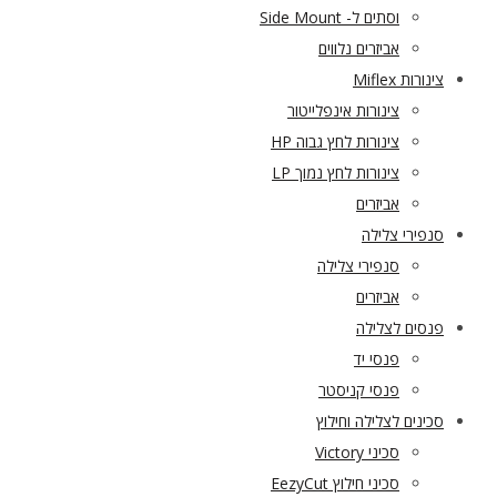
וסתים ל- Side Mount
אביזרים נלווים
צינורות Miflex
צינורות אינפלייטור
צינורות לחץ גבוה HP
צינורות לחץ נמוך LP
אביזרים
סנפירי צלילה
סנפירי צלילה
אביזרים
פנסים לצלילה
פנסי יד
פנסי קניסטר
סכינים לצלילה וחילוץ
סכיני Victory
סכיני חילוץ EezyCut