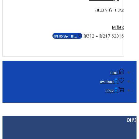
צינור לחץ גבוה
Miflex
למוצר
62016
217
₪
–
312
₪
בחר אפשרויות
זה
יש
מספר
סוגים.
חנות
ניתן
0
מועדפים
לבחור
0
עגלה
את
האפשרויות
בעמוד
ניווט
המוצר