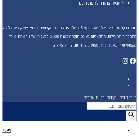
* חנייה צמודה לחנות חינם
חברת דקו’ סטופ ישראל- DecoStop Israel הינה חברה מקצועית לייבוא ושיווק ציוד צלילה
מהחברות המובילות והחדשניות בעולם הוקמה בשנת 2008 ובבעלותו של ניר צמח- צולל
מקצועי ותיק ובעל היכרות מצוינת של תחום ציוד הצלילה.
Instagram
Facebook
רייבן מדיה - קידום ובניית אתרים
Products
search
ראשי