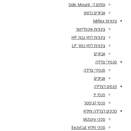
וסתים ל- Side Mount
אביזרים נלווים
צינורות Miflex
צינורות אינפלייטור
צינורות לחץ גבוה HP
צינורות לחץ נמוך LP
אביזרים
סנפירי צלילה
סנפירי צלילה
אביזרים
פנסים לצלילה
פנסי יד
פנסי קניסטר
סכינים לצלילה וחילוץ
סכיני Victory
סכיני חילוץ EezyCut