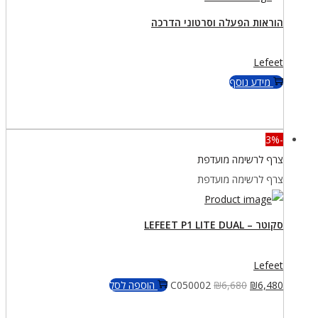
הוראות הפעלה וסרטוני הדרכה
Lefeet
מידע נוסף
-3%
צרף לרשימה מועדפת
צרף לרשימה מועדפת
סקוטר – LEFEET P1 LITE DUAL
Lefeet
המחיר
המחיר
6,480
₪
6,680
₪
C050002
הוספה לסל
המקורי
הנוכחי