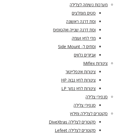
מערכות נשימה לצלילה
סטים מומלצים
וסת דרגה ראשונה
וסת דרגה שנייה ואקטופוס
מדי לחץ ועומק
וסתים ל- Side Mount
אביזרים נלווים
צינורות Miflex
צינורות אינפלייטור
צינורות לחץ גבוה HP
צינורות לחץ נמוך LP
סנפירי צלילה
סנפירי צלילה
סקוטרים לצלילה וחילוץ
סקוטרים לצלילה DiveXtras
סקוטרים לצלילה Lefeet