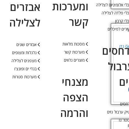
ומערכות
אבזרים
לי אלומיניום לצלילה
לי פלדה לצלילה
קשר
לצלילה
לי קרבון
זרים למיכלים
מסכות מלאות
אבזרים שונים
סכין 16 ס”מ Green River נדן
חסים
מערכות קשר
גלגלות ומצופים
מוצרים נלווים
מצפנים לצלילה
רבול
בגדי ים ופונצ'ו
מערכות סגורות
ים
מצנחי
הצפה
חסים
והרמה
ק ערבול גזים
טר גז