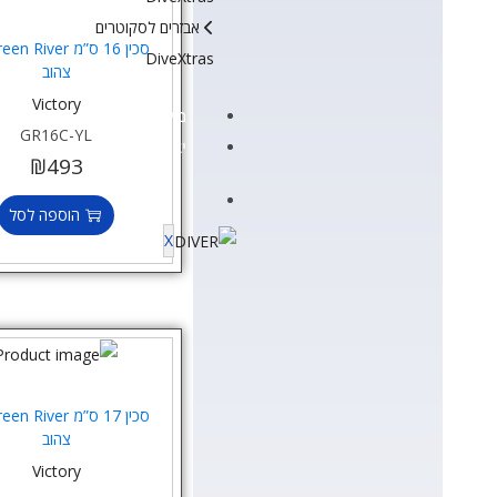
אבזרים לסקוטרים
DiveXtras
צהוב
Victory
מידע ומאמרים
GR16C-YL
יצירת קשר
₪
493
הוספה לסל
X
צהוב
Victory