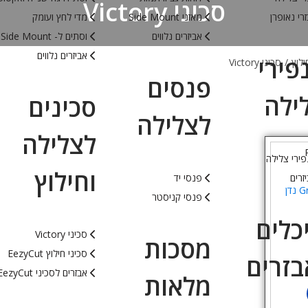
סכיני Victory
רי נאופרן
מאזני Side Mount
מדי לחץ ועומק
אביזרים נלווים
וסתים ל- Side Mount
אביזרים נלווים
פירי
ילוץ
/
סכיני Victory
פנסים
ילה
סכינים
לצלילה
לצלילה
ירי צלילה
וחילוץ
זרים
פנסי יד
סכין 16 ס”מ Green River נדן
פנסי קניסטר
כלים
סכיני Victory
מסכות
סכיני חילוץ EezyCut
בזרים
אבזרים לסכיני EezyCut
מלאות