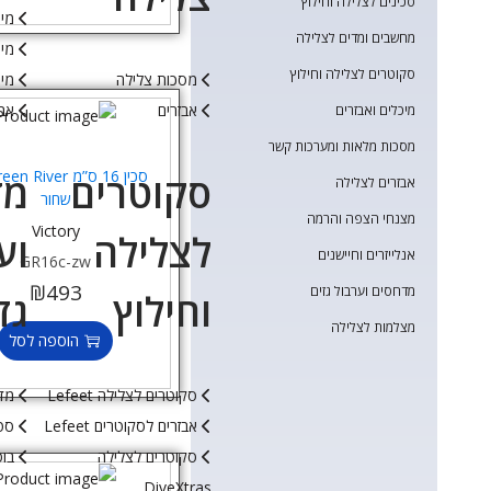
סכינים לצלילה וחילוץ
מיכ
מחשבים ומדים לצלילה
מיכ
סקוטרים לצלילה וחילוץ
מסכות צלילה
מיכ
אבזרים
אבי
מיכלים ואבזרים
מסכות מלאות ומערכות קשר
סקוטרים
מד
אבזרים לצלילה
שחור
מצנחי הצפה והרמה
Victory
לצלילה
וע
אנלייזרים וחיישנים
GR16c-zw
₪
493
מדחסים וערבול גזים
וחילוץ
גז
מצלמות לצלילה
הוספה לסל
סקוטרים לצלילה Lefeet
מד
אבזרים לסקוטרים Lefeet
סטי
סקוטרים לצלילה
בוס
DiveXtras