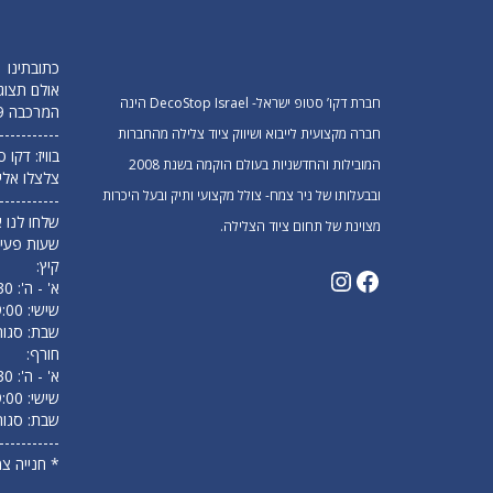
כתובתינו
אולם תצוג
חברת דקו’ סטופ ישראל- DecoStop Israel הינה
המרכבה 19 חולון (מפלס תחתון)
-----------
חברה מקצועית לייבוא ושיווק ציוד צלילה מהחברות
בוויז: דקו
המובילות והחדשניות בעולם הוקמה בשנת 2008
צלצלו אלי
ובבעלותו של ניר צמח- צולל מקצועי ותיק ובעל היכרות
-----------
שלחו לנו א
מצוינת של תחום ציוד הצלילה.
שעות פעיל
קיץ:
א' - ה': 09:30 עד 18:00
שישי: 9:00 עד 14:00
שבת: סגור
חורף:
א' - ה': 09:30 עד 17:00
שישי: 9:00 עד 13:00
שבת: סגור
-----------
* חנייה צ