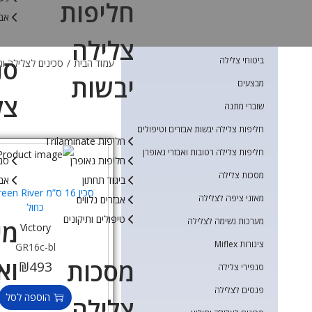
חליפות
אבז
צלילה
סנ
ביטוחי צלילה
עמוד הבית
/
סכינים לצלילה וח
יבשות
מבצעים
צל
שוברי מתנה
חליפות צלילה יבשות אבזרים וטיפולים
חליפות Trilaminate
חליפות צלילה רטובות ואבזרי נאופרן
חליפות נאופרן
סנפ
מסכות צלילה
ביגוד תחתון
אבי
מאזני ציפה לצלילה
אבזרים נלווים
כחול
טיפולים ותיקונים
מערכות נשימה לצלילה
מי
Victory
צינורות Miflex
GR16c-bl
וא
מסכות
₪
493
סנפירי צלילה
פנסים לצלילה
הוספה לסל
צלילה