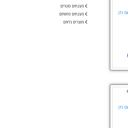
מצנחים סגורים
סכין 16 ס”מ Green River נדן
מצנחים פתוחים
מוצרים נלווים
סכין 17 ס”מ Green River נדן