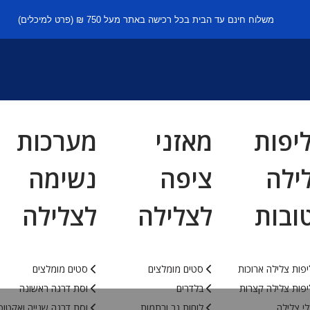
משלוח חינם עד הבית בכל רכישה באתר מעל 750 ₪ (פרט למיכלים)
יפות
מאזני
מערכות
ילה
ציפה
נשימה
ובות
לצלילה
לצלילה
פות צלילה ארוכות
סטים מומלצים
סטים מומלצים
פות צלילה קצרות
בלדרים
וסת דרגה ראשונה
י צלילה
לוחות גב ורתמות
וסת דרגה שנייה ואקטופ