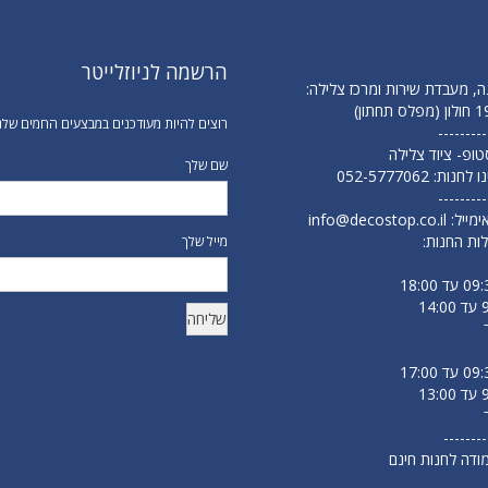
הרשמה לניוזלייטר
ה, מעבדת שירות ומרכז צלילה:
רוצים להיות מעודכנים במבצעים החמים שלנ
---------
 סטופ- ציוד צלילה
שם שלך
נו לחנות:
052-5777062
---------
ימייל:
info@decostop.co.il
ות החנות:
מייל שלך
--------
מודה לחנות חינם