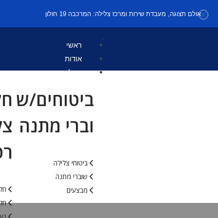
אולם תצוגה, מעבדת שירות ומרכז צלילה: המרכבה 19 חולון
ראשי
אודות
קטלוג
ביטוחים/ש
חל
וברי מתנה
צל
רט
ביטוחי צלילה
שוברי מתנה
חלי
מבצעים
חלי
נעל