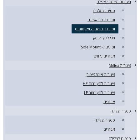
מערכות נשימה לצלילה
סטים מומלצים
וסת דרגה ראשונה
וסת דרגה שנייה ואקטופוס
מדי לחץ ועומק
וסתים ל- Side Mount
אביזרים נלווים
צינורות Miflex
צינורות אינפלייטור
צינורות לחץ גבוה HP
צינורות לחץ נמוך LP
אביזרים
סנפירי צלילה
סנפירי צלילה
אביזרים
פנסים לצלילה