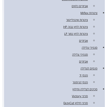
אביזרים נלווים
צינורות Miflex
צינורות אינפלייטור
צינורות לחץ גבוה HP
צינורות לחץ נמוך LP
אביזרים
סנפירי צלילה
סנפירי צלילה
אביזרים
פנסים לצלילה
פנסי יד
פנסי קניסטר
סכינים לצלילה וחילוץ
סכיני Victory
סכיני חילוץ EezyCut