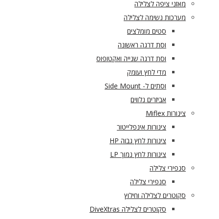
מאזני ציפה לצלילה
מערכות נשימה לצלילה
סטים מומלצים
וסת דרגה ראשונה
וסת דרגה שנייה ואקטופוס
מדי לחץ ועומק
וסתים ל- Side Mount
אביזרים נלווים
צינורות Miflex
צינורות אינפלייטור
צינורות לחץ גבוה HP
צינורות לחץ נמוך LP
סנפירי צלילה
סנפירי צלילה
סקוטרים לצלילה וחילוץ
סקוטרים לצלילה DiveXtras