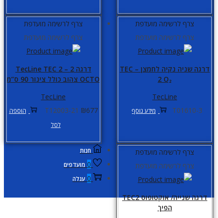
צרף לרשימה מועדפת
צרף לרשימה מועדפת
צרף לרשימה מועדפת
צרף לרשימה מועדפת
דרגה שניה נקיה לחמצן – TEC
דרגה 2 – TecLine TEC 2
2 O₂
OCTO צהוב כולל צינור 90 ס”מ
TecLine
TecLine
T12003-21
₪
677
T01610-3
מידע נוסף
הוספה
לסל
חנות
צרף לרשימה מועדפת
0
מועדפים
צרף לרשימה מועדפת
0
עגלה
דרגה שנייה/ אוקטופוס TEC2
הפיך