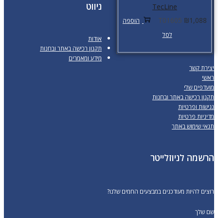
ניווט
TecLine
T01605
₪
1,088
הוספה
לסל
אודות
תקנון רכישה באתר ובחנות
מידע ומאמרים
יצירת קשר
ראשי
מועדפים שלי
תקנון רכישה באתר ובחנות
נגישות ופרטיות
מדיניות פרטיות
תנאי שימוש באתר
הרשמה לניוזלייטר
רוצים להיות מעודכנים במבצעים החמים שלנו?
שם שלך