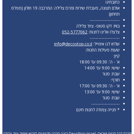
כתובתינו
אולם תצוגה, מעבדת שירות ומרכז צלילה: המרכבה 19 חולון (מפלס
תחתון)
--------------------
בוויז: דקו סטופ- ציוד צלילה
צלצלו אלינו לחנות:
052-5777062
--------------------
שלחו לנו אימייל:
info@decostop.co.il
שעות פעילות החנות:
קיץ:
א' - ה': 09:30 עד 18:00
שישי: 9:00 עד 14:00
שבת: סגור
חורף:
א' - ה': 09:30 עד 17:00
שישי: 9:00 עד 13:00
שבת: סגור
-------------------
* חנייה צמודה לחנות חינם
חברת דקו’ סטופ ישראל- DecoStop Israel הינה חברה מקצועית לייבוא ושיווק ציוד צלילה