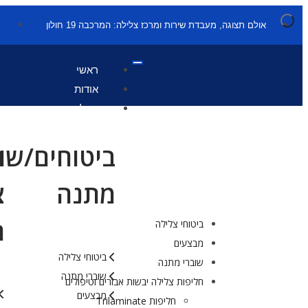
אולם תצוגה, מעבדת שירות ומרכז צלילה: המרכבה 19 חולון
ראשי
אודות
קטלוג
ביטוחים/שו
ח
מתנה
צ
ר
ביטוחי צלילה
מבצעים
ביטוחי צלילה
שוברי מתנה
שוברי מתנה
חליפות צלילה יבשות אבזרים וטיפולים
מבצעים
חליפות Trilaminate