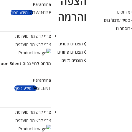
הצפה
Paramina
מדחסים
TWIN15E
מידע נוסף
והרמה
סטיק ערבול גזים
בוסטר גז
צרף לרשימה מועדפת
מצנחים סגורים
צרף לרשימה מועדפת
מצנחים פתוחים
מוצרים נלווים
מדחס לחץ גבוה Typhoon Silent
Paramina
SILENT
מידע נוסף
צרף לרשימה מועדפת
צרף לרשימה מועדפת