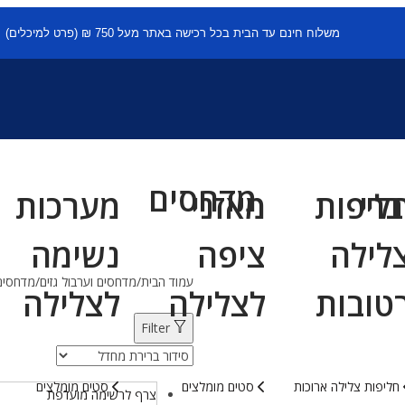
משלוח חינם עד הבית בכל רכישה באתר מעל 750 ₪ (פרט למיכלים)
מדחסים
ברי
ליפות
מאזני
מערכות
לילה
ציפה
נשימה
עמוד הבית
/
מדחסים וערבול גזים
/
מדחסים
טובות
לצלילה
לצלילה
Filter
חליפות צלילה ארוכות
סטים מומלצים
סטים מומלצים
צרף לרשימה מועדפת