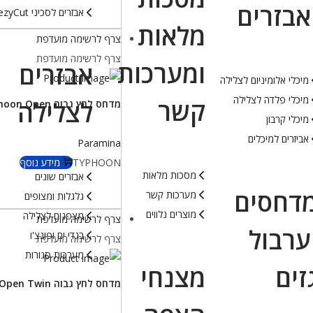
אבזרים
אבזרים לסכיני EezyCut
מלאות
צרף לרשימה מועדפת
צרף לרשימה מועדפת
ומערכות
אבזרים
מיכלי אלומיניום לצלילה
מיכלי פלדה לצלילה
קשר
לצלילה
מדחס לחץ גבוה Typhoon Open
מיכלי קרבון
אביזרים למיכלים
Paramina
TYPHOON
מידע נוסף
מסכות מלאות
אבזרים שונים
דחסים
מערכות קשר
גלגלות ומצופים
מוצרים נלווים
מצפנים לצלילה
צרף לרשימה מועדפת
ערבול
בגדי ים ופונצ'ו
צרף לרשימה מועדפת
מערכות סגורות
זים
מצנחי
מדחס לחץ גבוה Typhoon Open Twin