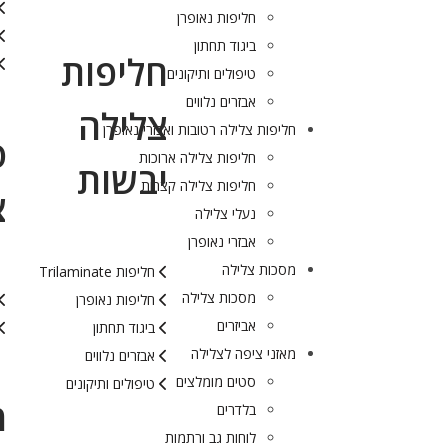
חליפות נאופרן
ביגוד תחתון
חליפות
טיפולים ותיקונים
אבזרים נלווים
צלילה
חליפות צלילה רטובות ואבזרי נאופרן
ס
חליפות צלילה ארוכות
יבשות
חליפות צלילה קצרות
צ
נעלי צלילה
אבזרי נאופרן
מסכות צלילה
חליפות Trilaminate
מסכות צלילה
חליפות נאופרן
אביזרים
ביגוד תחתון
מאזני ציפה לצלילה
אבזרים נלווים
סטים מומלצים
טיפולים ותיקונים
מ
בלדרים
לוחות גב ורתמות