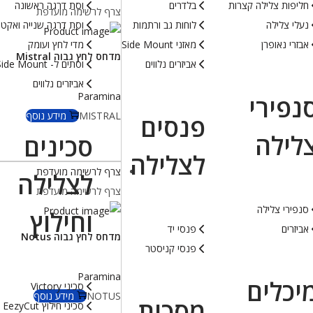
חליפות צלילה קצרות
בלדרים
וסת דרגה ראשונה
צרף לרשימה מועדפת
נעלי צלילה
לוחות גב ורתמות
וסת דרגה שנייה ואקטו
אבזרי נאופרן
מאזני Side Mount
מדי לחץ ועומק
מדחס לחץ גבוה Mistral
אביזרים נלווים
וסתים ל- Side Mount
אביזרים נלווים
Paramina
נפירי
MISTRAL
מידע נוסף
פנסים
לילה
סכינים
לצלילה
צרף לרשימה מועדפת
לצלילה
צרף לרשימה מועדפת
סנפירי צלילה
וחילוץ
אביזרים
פנסי יד
מדחס לחץ גבוה Notus
פנסי קניסטר
Paramina
יכלים
סכיני Victory
NOTUS
מידע נוסף
מסכות
סכיני חילוץ EezyCut