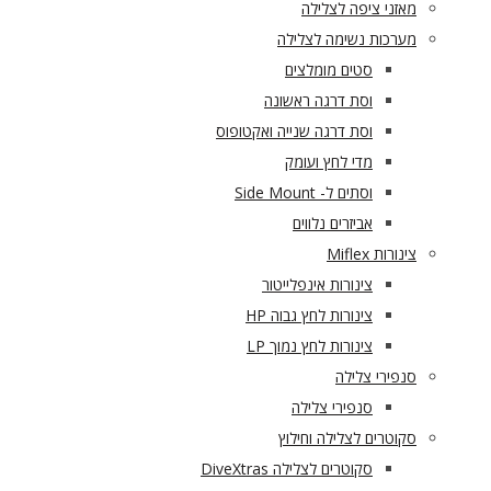
מאזני ציפה לצלילה
מערכות נשימה לצלילה
סטים מומלצים
וסת דרגה ראשונה
וסת דרגה שנייה ואקטופוס
מדי לחץ ועומק
וסתים ל- Side Mount
אביזרים נלווים
צינורות Miflex
צינורות אינפלייטור
צינורות לחץ גבוה HP
צינורות לחץ נמוך LP
סנפירי צלילה
סנפירי צלילה
סקוטרים לצלילה וחילוץ
סקוטרים לצלילה DiveXtras