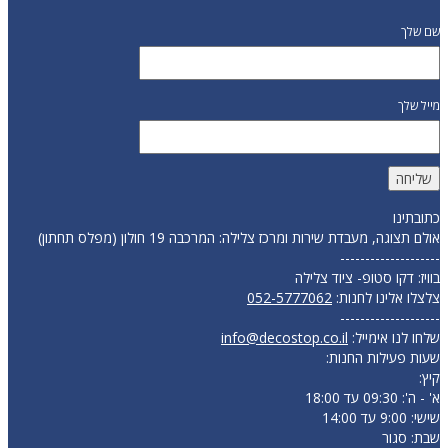
שם שלך
מייל שלך
כתובתינו
אולם תצוגה, מעבדת שירות ומרכז צלילה: המרכבה 19 חולון (מפלס תחתון)
--------------------
בוויז: דקו סטופ- ציוד צלילה
צלצלו אלינו לחנות:
052-5777062
--------------------
שלחו לנו אימייל:
info@decostop.co.il
שעות פעילות החנות:
קיץ:
א' - ה': 09:30 עד 18:00
שישי: 9:00 עד 14:00
שבת: סגור