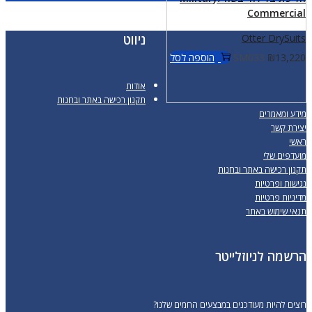
Commercial
ניווט
Otter DrySuits
13,220
₪
SM033
הוספה לסל
אודות
תקנון רכישה באתר ובחנות
מידע ומאמרים
יצירת קשר
ראשי
מועדפים שלי
תקנון רכישה באתר ובחנות
נגישות ופרטיות
מדיניות פרטיות
תנאי שימוש באתר
הרשמה לניוזלייטר
רוצים להיות מעודכנים במבצעים החמים שלנו?