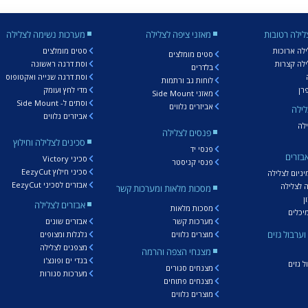
לילה רטובות
מאזני ציפה לצלילה
מערכות נשימה לצלילה
ילה ארוכות
סטים מומלצים
סטים מומלצים
ילה קצרות
וסת דרגה ראשונה
בלדרים
וסת דרגה שנייה ואקטופוס
לוחות גב ורתמות
רן
מדי לחץ ועומק
מאזני Side Mount
וסתים ל- Side Mount
אביזרים נלווים
לילה
אביזרים נלווים
ילה
פנסים לצלילה
סכינים לצלילה וחילוץ
פנסי יד
אבזרים
סכיני Victory
פנסי קניסטר
סכיני חילוץ EezyCut
יניום לצלילה
אבזרים לסכיני EezyCut
ה לצלילה
מסכות מלאות ומערכות קשר
ן
אבזרים לצלילה
מסכות מלאות
יכלים
מערכות קשר
אבזרים שונים
ערבול גזים
מוצרים נלווים
גלגלות ומצופים
מצפנים לצלילה
מצנחי הצפה והרמה
בגדי ים ופונצ'ו
 גזים
מצנחים סגורים
מערכות סגורות
מצנחים פתוחים
מוצרים נלווים