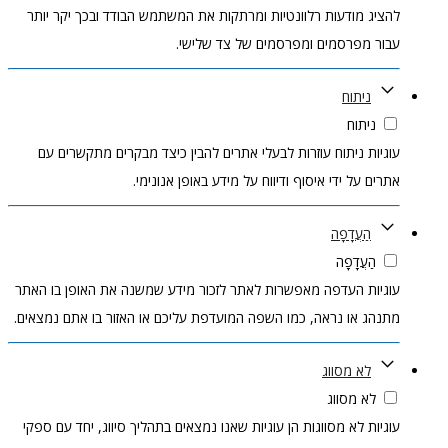
ציג מודעות רלוונטיות ומרתקות את המשתמש הבודד ובכך יקר יותר
ור מפרסמים ומפרסמים של צד שלישי.
ניתוח
ניתוח
גיות ניתוח עוזרות לבעלי אתרים להבין כיצד מבקרים מתקשרים עם
רים על ידי איסוף ודיווח על מידע באופן אנונימי.
הַעֲדָפָה
הַעֲדָפָה
גיות העדפה מאפשרות לאתר לזכור מידע שמשנה את האופן בו האתר
נהג או נראה, כמו השפה המועדפת עליכם או האזור בו אתם נמצאים.
לא מסווג
לא מסווג
גיות לא מסווגות הן עוגיות שאנו נמצאים בתהליך סיווג, יחד עם ספקי