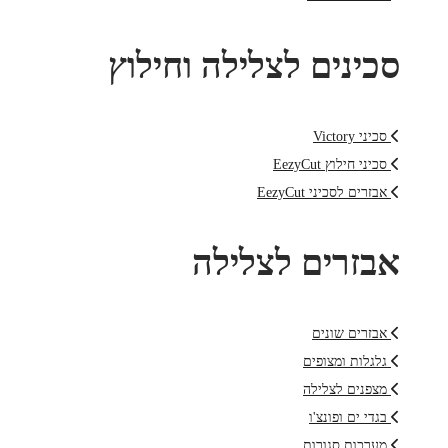
סכינים לצלילה וחילוץ
סכיני Victory
סכיני חילוץ EezyCut
אבזרים לסכיני EezyCut
אבזרים לצלילה
אבזרים שונים
גלגלות ומצופים
מצפנים לצלילה
בגדי ים ופונצ'ו
מערכות סגורות