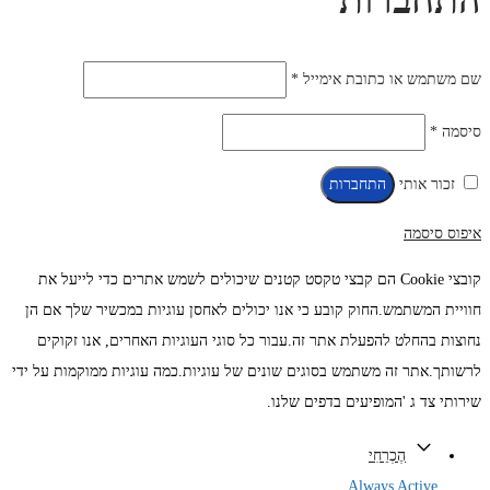
חובה
שם משתמש או כתובת אימייל
*
חובה
סיסמה
*
זכור אותי
התחברות
איפוס סיסמה
קובצי Cookie הם קבצי טקסט קטנים שיכולים לשמש אתרים כדי לייעל את
חוויית המשתמש.החוק קובע כי אנו יכולים לאחסן עוגיות במכשיר שלך אם הן
נחוצות בהחלט להפעלת אתר זה.עבור כל סוגי העוגיות האחרים, אנו זקוקים
לרשותך.אתר זה משתמש בסוגים שונים של עוגיות.כמה עוגיות ממוקמות על ידי
שירותי צד ג 'המופיעים בדפים שלנו.
הֶכְרֵחִי
Always Active