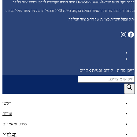
חברת דקו’ סטופ ישראל- DecoStop Israel הינה חברה מקצועית לייבוא ושיווק ציוד צלילה
מהחברות המובילות והחדשניות בעולם הוקמה בשנת 2008 ובבעלותו של ניר צמח- צולל מקצועי
ותיק ובעל היכרות מצוינת של תחום ציוד הצלילה.
Instagram
Facebook
רייבן מדיה - קידום ובניית אתרים
Products
search
ראשי
אודות
מידע ומאמרים
קטלוג