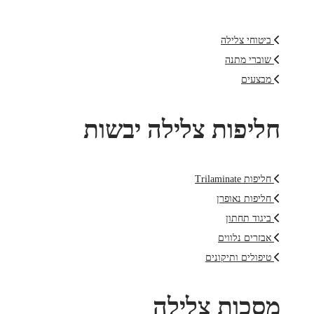
ביטוחי צלילה
שוברי מתנה
מבצעים
חליפות צלילה יבשות
חליפות Trilaminate
חליפות נאופרן
ביגוד תחתון
אבזרים נלווים
טיפולים ותיקונים
מסכות צלילה