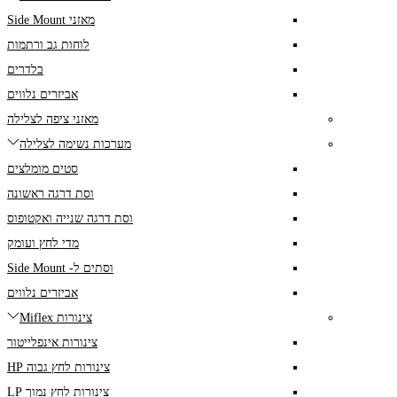
מאזני Side Mount
לוחות גב ורתמות
בלדרים
אביזרים נלווים
מאזני ציפה לצלילה
מערכות נשימה לצלילה
סטים מומלצים
וסת דרגה ראשונה
וסת דרגה שנייה ואקטופוס
מדי לחץ ועומק
וסתים ל- Side Mount
אביזרים נלווים
צינורות Miflex
צינורות אינפלייטור
צינורות לחץ גבוה HP
צינורות לחץ נמוך LP