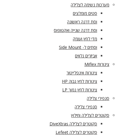
מערכות נשימה לצלילה
סטים מומלצים
וסת דרגה ראשונה
וסת דרגה שנייה ואקטופוס
מדי לחץ ועומק
וסתים ל- Side Mount
אביזרים נלווים
צינורות Miflex
צינורות אינפלייטור
צינורות לחץ גבוה HP
צינורות לחץ נמוך LP
סנפירי צלילה
סנפירי צלילה
סקוטרים לצלילה וחילוץ
סקוטרים לצלילה DiveXtras
סקוטרים לצלילה Lefeet