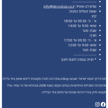
--------------------
שלחו לנו אימייל:
info@decostop.co.il
שעות פעילות החנות:
קיץ:
א' - ה': 09:30 עד 18:00
שישי: 9:00 עד 14:00
שבת: סגור
חורף:
א' - ה': 09:30 עד 17:00
שישי: 9:00 עד 13:00
שבת: סגור
-------------------
* חנייה צמודה לחנות חינם
חברת דקו’ סטופ ישראל- DecoStop Israel הינה חברה מקצועית לייבוא ושיווק ציוד צלילה
מהחברות המובילות והחדשניות בעולם הוקמה בשנת 2008 ובבעלותו של ניר צמח- צולל
מקצועי ותיק ובעל היכרות מצוינת של תחום ציוד הצלילה.
Instagram
Facebook