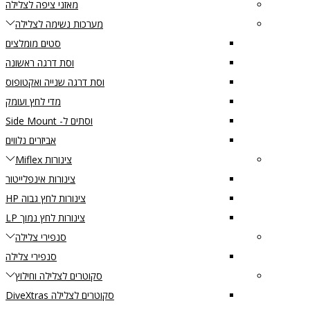
מאזני ציפה לצלילה
מערכות נשימה לצלילה
סטים מומלצים
וסת דרגה ראשונה
וסת דרגה שנייה ואקטופוס
מדי לחץ ועומק
וסתים ל- Side Mount
אביזרים נלווים
צינורות Miflex
צינורות אינפלייטור
צינורות לחץ גבוה HP
צינורות לחץ נמוך LP
סנפירי צלילה
סנפירי צלילה
סקוטרים לצלילה וחילוץ
סקוטרים לצלילה DiveXtras