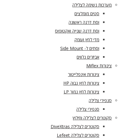
מערכות נשימה לצלילה
סטים מומלצים
וסת דרגה ראשונה
וסת דרגה שנייה ואקטופוס
מדי לחץ ועומק
וסתים ל- Side Mount
אביזרים נלווים
צינורות Miflex
צינורות אינפלייטור
צינורות לחץ גבוה HP
צינורות לחץ נמוך LP
סנפירי צלילה
סנפירי צלילה
סקוטרים לצלילה וחילוץ
סקוטרים לצלילה DiveXtras
סקוטרים לצלילה Lefeet