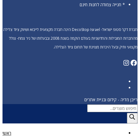
* חנייה צמודה לחנות חינם
חברת דקו’ סטופ ישראל- DecoStop Israel הינה חברה מקצועית לייבוא ושיווק ציוד צלילה
מהחברות המובילות והחדשניות בעולם הוקמה בשנת 2008 ובבעלותו של ניר צמח- צולל
מקצועי ותיק ובעל היכרות מצוינת של תחום ציוד הצלילה.
Instagram
Facebook
רייבן מדיה - קידום ובניית אתרים
Products
search
ראשי