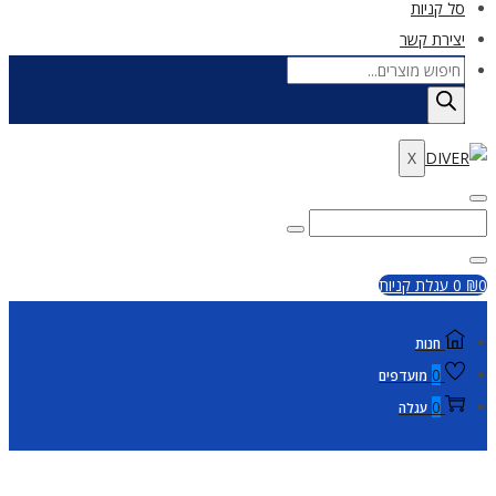
סל קניות
יצירת קשר
Products
search
X
Enter
Search
Search
Keyword
for:
Close
0
₪
0
עגלת קניות
חנות
0
מועדפים
0
עגלה