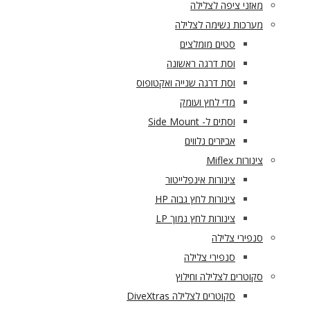
מאזני ציפה לצלילה
מערכות נשימה לצלילה
סטים מומלצים
וסת דרגה ראשונה
וסת דרגה שנייה ואקטופוס
מדי לחץ ועומק
וסתים ל- Side Mount
אביזרים נלווים
צינורות Miflex
צינורות אינפלייטור
צינורות לחץ גבוה HP
צינורות לחץ נמוך LP
סנפירי צלילה
סנפירי צלילה
סקוטרים לצלילה וחילוץ
סקוטרים לצלילה DiveXtras