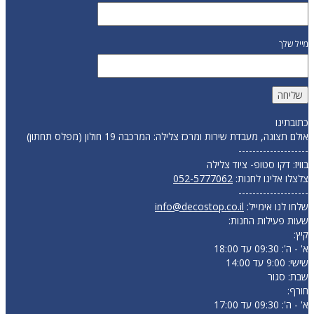
מייל שלך
כתובתינו
אולם תצוגה, מעבדת שירות ומרכז צלילה: המרכבה 19 חולון (מפלס תחתון)
--------------------
בוויז: דקו סטופ- ציוד צלילה
צלצלו אלינו לחנות:
052-5777062
--------------------
שלחו לנו אימייל:
info@decostop.co.il
שעות פעילות החנות:
קיץ:
א' - ה': 09:30 עד 18:00
שישי: 9:00 עד 14:00
שבת: סגור
חורף:
א' - ה': 09:30 עד 17:00