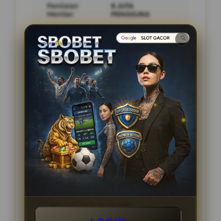
Penilaian
8 JUTA
Member
PENGGUNA
Minimal Depo
10.000
Layanan Pelanggan
24/7
Platform
SLOT GACOR
PROMOSI SPESIAL
BONUS MEMBER BARU 300%
Minimal Depo Rp. 10.000
Minimal Wede Rp 50.000