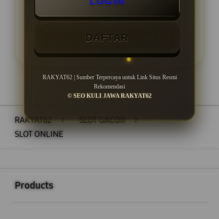
LOGIN
LOGIN
DAFTAR
DAFTAR
RAKYAT62 | Sumber Terpercaya untuk Link Situs Resmi
Rekomendasi
© SEO KULI JAWA RAKYAT62
Layer Popup Close
RAKYAT62
>
SLOT GACOR
>
SLOT ONLINE
Buka
Footer Navigation
Products
Buka