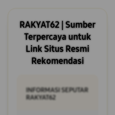
RAKYAT62 | Sumber
Terpercaya untuk
Link Situs Resmi
Rekomendasi
INFORMASI SEPUTAR
RAKYAT62